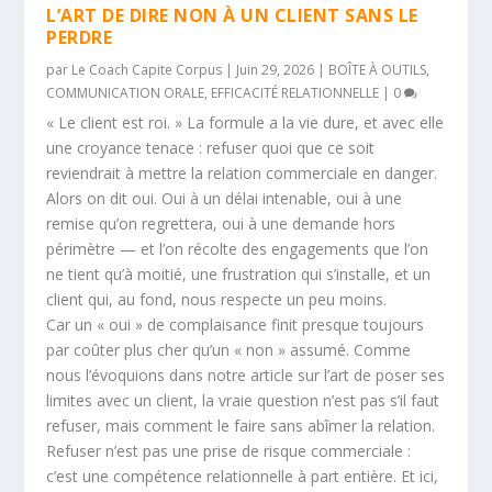
L’ART DE DIRE NON À UN CLIENT SANS LE
PERDRE
par
Le Coach Capite Corpus
|
Juin 29, 2026
|
BOÎTE À OUTILS
,
COMMUNICATION ORALE
,
EFFICACITÉ RELATIONNELLE
|
0
« Le client est roi. » La formule a la vie dure, et avec elle
une croyance tenace : refuser quoi que ce soit
reviendrait à mettre la relation commerciale en danger.
Alors on dit oui. Oui à un délai intenable, oui à une
remise qu’on regrettera, oui à une demande hors
périmètre — et l’on récolte des engagements que l’on
ne tient qu’à moitié, une frustration qui s’installe, et un
client qui, au fond, nous respecte un peu moins.
Car un « oui » de complaisance finit presque toujours
par coûter plus cher qu’un « non » assumé. Comme
nous l’évoquions dans notre article sur l’art de poser ses
limites avec un client, la vraie question n’est pas s’il faut
refuser, mais comment le faire sans abîmer la relation.
Refuser n’est pas une prise de risque commerciale :
c’est une compétence relationnelle à part entière. Et ici,