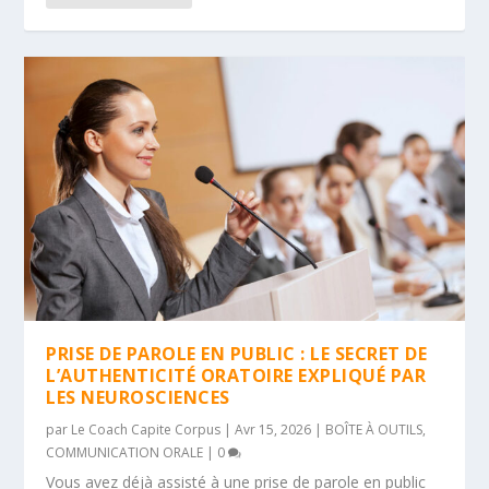
PRISE DE PAROLE EN PUBLIC : LE SECRET DE
L’AUTHENTICITÉ ORATOIRE EXPLIQUÉ PAR
LES NEUROSCIENCES
par
Le Coach Capite Corpus
|
Avr 15, 2026
|
BOÎTE À OUTILS
,
COMMUNICATION ORALE
|
0
Vous avez déjà assisté à une prise de parole en public