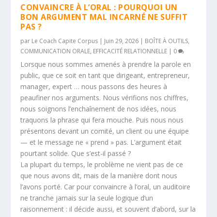
CONVAINCRE À L’ORAL : POURQUOI UN
BON ARGUMENT MAL INCARNÉ NE SUFFIT
PAS ?
par
Le Coach Capite Corpus
|
Juin 29, 2026
|
BOÎTE À OUTILS
,
COMMUNICATION ORALE
,
EFFICACITÉ RELATIONNELLE
|
0
Lorsque nous sommes amenés à prendre la parole en
public, que ce soit en tant que dirigeant, entrepreneur,
manager, expert … nous passons des heures à
peaufiner nos arguments. Nous vérifions nos chiffres,
nous soignons l’enchaînement de nos idées, nous
traquons la phrase qui fera mouche. Puis nous nous
présentons devant un comité, un client ou une équipe
— et le message ne « prend » pas. L’argument était
pourtant solide. Que s’est-il passé ?
La plupart du temps, le problème ne vient pas de ce
que nous avons dit, mais de la manière dont nous
l’avons porté. Car pour convaincre à l’oral, un auditoire
ne tranche jamais sur la seule logique d’un
raisonnement : il décide aussi, et souvent d’abord, sur la