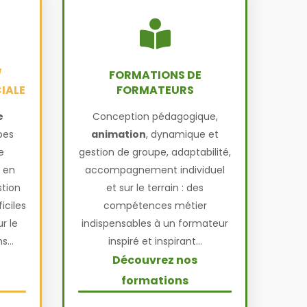
/
FORMATIONS DE
IALE
FORMATEURS
e
Conception pédagogique,
pes
animation
, dynamique et
e
gestion de groupe, adaptabilité,
 en
accompagnement individuel
tion
et sur le terrain : des
iciles
compétences métier
r le
indispensables à un formateur
s...
inspiré et inspirant...
Découvrez nos
formations