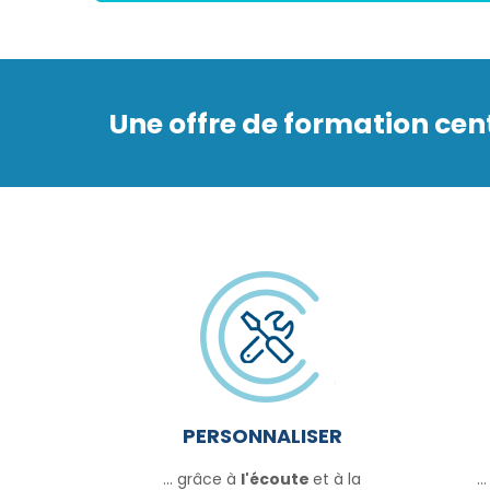
Une offre de formation ce
PERSONNALISER
... grâce à
l'écoute
et à la
.