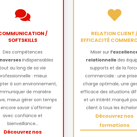
COMMUNICATION /
RELATION CLIENT 
SOFTSKILLS
EFFICACITÉ COMMERC
Des compétences
Miser sur
l’excellenc
ansverses
indispensables
relationnelle
des équi
tout au long de sa vie
supports et de la forc
professionnelle : mieux
commerciale : une prise
pter à son environnement,
charge optimale, une ges
mmuniquer de manière
efficace des situations diff
ive, mieux gérer son temps
et un intérêt marqué pou
 encore savoir s'affirmer
client à tous les échelon
avec confiance et
Découvrez nos
bienveillance...
formations
Découvrez nos