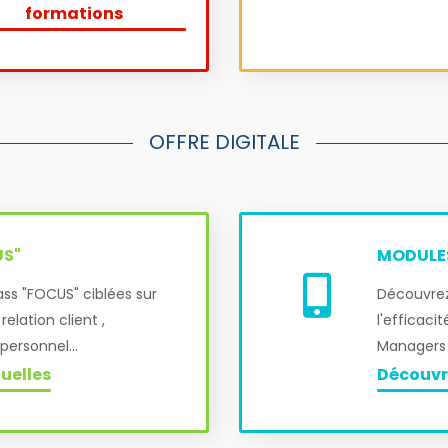
formations
OFFRE DIGITALE
US"
MODULES
ss "FOCUS" ciblées sur
Découvrez
relation client ,
l'efficaci
rsonnel...
Managers
uelles
Découvr