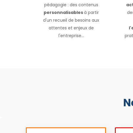
pédagogie : des contenus
act
personnalisables
à partir
de
d'un recueil de besoins aux
attentes et enjeux de
l
l'entreprise...
prat
N