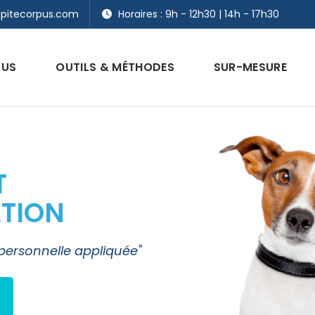
pitecorpus.com
Horaires : 9h - 12h30 | 14h - 17h30
PUS
OUTILS & MÉTHODES
SUR-MESURE
T
A
T
I
O
N
personnelle appliquée"