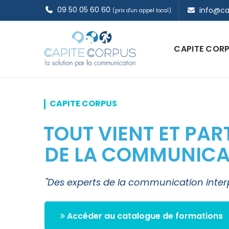
09 50 05 60 60
info@ca
(prix d'un appel local)
CAPITE COR
CAPITE CORPUS
T
O
U
T
V
I
E
N
T
E
T
P
A
R
D
E
L
A
C
O
M
M
U
N
I
C
"Des experts de la communication inter
Accéder au catalogue de formations