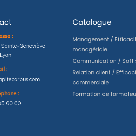
act
Catalogue
sse :
Management / Efficaci
 Sainte-Geneviève
managériale
Lyon
Communication / Soft s
l :
Relation client / Efficac
apitecorpus.com
commerciale
phone :
Formation de formateu
05 60 60