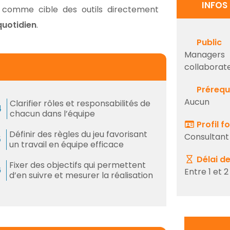
INFOS
comme cible des outils directement
uotidien
.
Public
Managers a
collaborat
Prérequ
Aucun
Clarifier rôles et responsabilités de
chacun dans l’équipe
Profil 
Définir des règles du jeu favorisant
Consultant
un travail en équipe efficace
Délai d
Fixer des objectifs qui permettent
Entre 1 et
d’en suivre et mesurer la réalisation