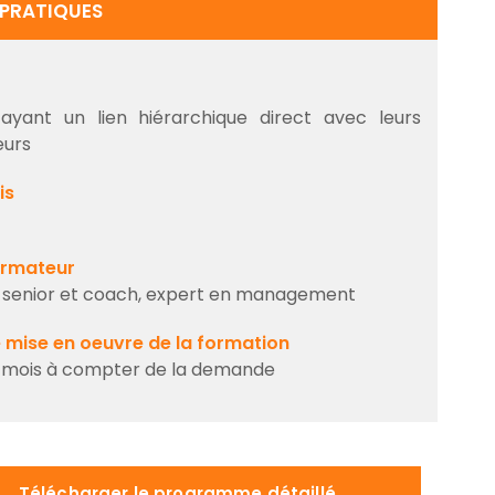
 PRATIQUES
yant un lien hiérarchique direct avec leurs
eurs
is
formateur
 senior et coach, expert en management
e mise en oeuvre de la formation
 2 mois à compter de la demande
Télécharger le programme détaillé