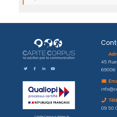
Cont
Adre
45 Rue
69006 
Emai
info@c
Télé
09 50 
Capite Corpus a obtenu la