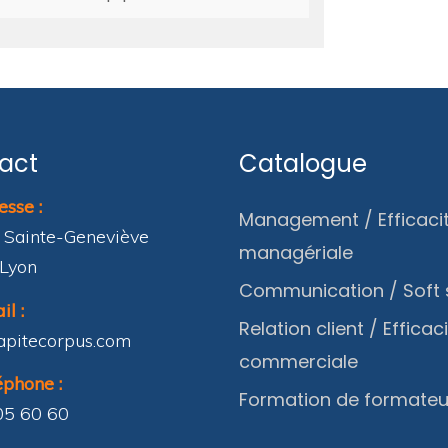
act
Catalogue
sse :
Management / Efficaci
 Sainte-Geneviève
managériale
Lyon
Communication / Soft s
l :
Relation client / Efficac
apitecorpus.com
commerciale
phone :
Formation de formateu
05 60 60