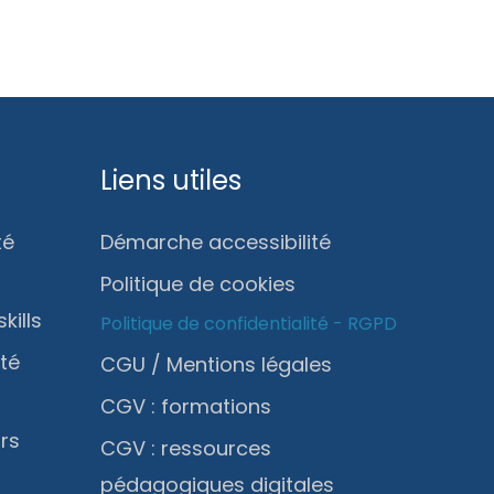
Liens utiles
té
Démarche accessibilité
Politique de cookies
kills
Politique de confidentialité - RGPD
ité
CGU / Mentions légales
CGV : formations
rs
CGV : ressources
pédagogiques digitales