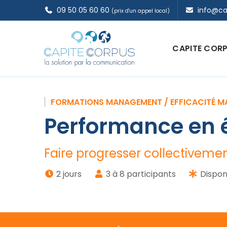
09 50 05 60 60
info@ca
(prix d'un appel local)
CAPITE COR
FORMATIONS MANAGEMENT / EFFICACITÉ M
Performance en 
Faire progresser collectiveme
2 jours
3 à 8 participants
Dispon