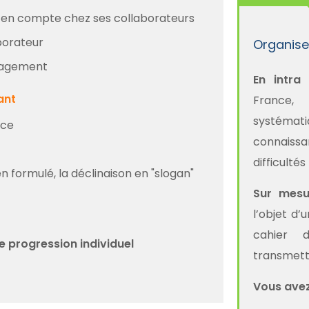
re en compte chez ses collaborateurs
aborateur
Organise
anagement
En intra
ant
France,
systémati
ice
connaiss
difficulté
en formulé, la déclinaison en "slogan"
Sur mesu
l’objet d
cahier 
de progression individuel
transmett
Vous avez