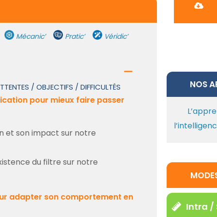
’
Mécanic’
Pratic’
Véridic’
NOS AR
TTENTES / OBJECTIFS / DIFFICULTÉS
nication pour mieux faire passer
L’appr
l’intelligen
on et son impact sur notre
stence du filtre sur notre
MODES
 pour adapter son comportement en
Intra 