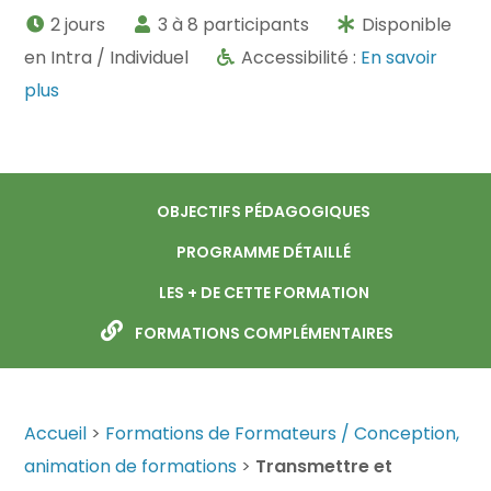
2 jours
3 à 8 participants
Disponible
en Intra / Individuel
Accessibilité :
En savoir
plus
OBJECTIFS PÉDAGOGIQUES
PROGRAMME DÉTAILLÉ
LES + DE CETTE FORMATION
FORMATIONS COMPLÉMENTAIRES
Accueil
>
Formations de Formateurs / Conception,
animation de formations
>
Transmettre et