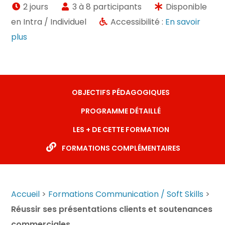
2 jours
3 à 8 participants
Disponible
en Intra / Individuel
Accessibilité :
En savoir
plus
OBJECTIFS PÉDAGOGIQUES
PROGRAMME DÉTAILLÉ
LES + DE CETTE FORMATION
FORMATIONS COMPLÉMENTAIRES
Accueil
>
Formations Communication / Soft Skills
>
Réussir ses présentations clients et soutenances
commerciales