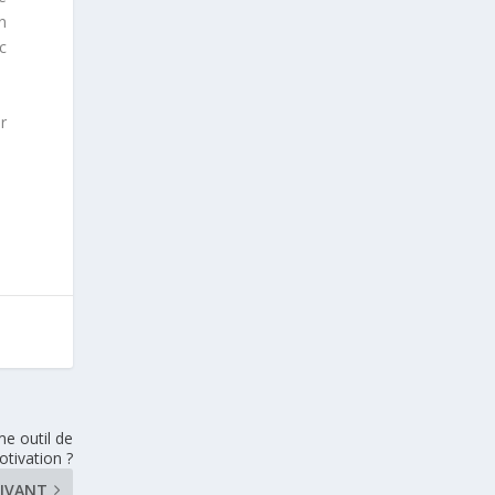
n
c
r
e outil de
tivation ?
IVANT