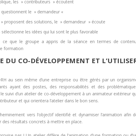
lique, les » contributeurs » écoutent
 » questionnent le » demandeur «
s » proposent des solutions, le » demandeur » écoute
électionne les idées qui lui sont le plus favorable
e ce que le groupe a appris de la séance en termes de contenu
ne formation
 DU CO-DÉVELOPPEMENT ET L’UTILISE
DRH au sein même d’une entreprise ou être gérés par un organism
pants ayant des postes, des responsabilités et des problématique
et le suivi d’un atelier de co-développement à un animateur extérieur q
ibuteur et qui orientera l’atelier dans le bon sens.
heminement vers l’objectif identifié et dynamiser l’animation afin d
nir des résultats concrets à mettre en place.
vise pas ! Un atelier diffère de l’animation d’une formation ou d’u