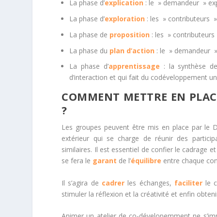
La phase d’
explication
: le » demandeur » exp
La phase d’
exploration
: les » contributeurs
La phase de
proposition
: les » contributeur
La phase du
plan d’
action
: le » demandeur » s
La phase d’
apprentissage
: la synthèse d
d’interaction et qui fait du codéveloppement u
COMMENT METTRE EN PLACE
?
Les groupes peuvent être mis en place par le 
extérieur qui se charge de réunir des partici
similaires. Il est essentiel de confier le cadrage 
se fera le
garant
de l’
équilibre
entre chaque contr
Il s’agira de
cadrer
les échanges,
faciliter
le c
stimuler la réflexion et la créativité et enfin obte
Animer un atelier de co-dévelopemment ne s’impro